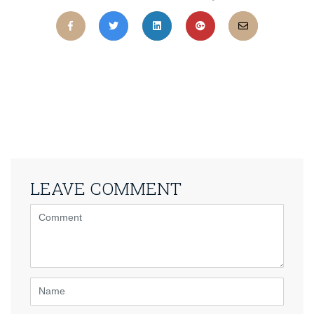
LEAVE COMMENT
<b>Comment</b>
(
*
)
Name