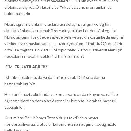
diploması almaya hak kazanacaklardır. LCM’nin ayrıca müzik lisesi
diploması dışında Ön Lisans ve Yüksek Lisans programları da
bulunmaktadır.
Müzik eğitimi alanların uluslararası dolaşım, çalışma ve eğitim
alma imkânlarını arttırmak üzere oluşturulan London College of
Music sistemi Türkiye’de sadece belli ve seçkin kurumlarda eğitimi
verilmek ve sınavları yapılmak üzere yetkilendirilmiştir. Öğrencilerin
orta lise çağında aldıkları LCM diplomalar Yurtdışı üniversiteleri için
dosyalarına koyabilecekleri iyi bir referanstır.
KİMLER KATILABİLİR?
İstanbul okulumuzda ya da online olarak LCM sınavlarına
hazırlanabilirsiniz.
Her türlü müzik okulunda ve konservatuvarda okuyan ya da özel
öğretmenlerden ders alan öğrenciler bireysel olarak ta başvuru
yapabilirler.
Kurumlara. Belli bir sayı üzer olduğu takdirde sınayıcı
gönderebiliyoruz. Detaylar kurumunuz ile iletişime geçtiğinizde
belirtilecektir.