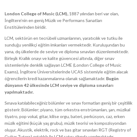
London College of Music (LCM),
1887 yılından beri var olan,
İngiltere’nin en geniş Müzik ve Performans Sanatları
Enstitülerinden biridir.
LCM, sektörün en tecrübeli uzmanlarının, yaratıcılık ve tutku ile
sunduğu yenilikçi eğitim imkanları vermektedir. Kuruluşundan bu
yana, dış ülkelerde de seviye ve diploma sınavları düzenlemektedir.
Birleşik Krallık onayı ve kalite güvencesi altında, diğer sınav
sistemleriyle denklik sağlayan LCME (London College of Music
Exams), İngiltere Üniversitelerinde UCAS sistemiyle eğitim alacak
öğrencilerin kredi kazanmalarına olanak sağlamaktadır.
Bugün
dünyanın 42 ülkesinde LCM seviye ve diploma sınavları
yapılmaktadır.
Sınava katılabileceğiniz bölümler ve sınav formatları geniş bir çeşitlilik
gösterir. Bölümler; piyano, tüm orkestra enstrümanları, şan, müzikal
tiyatro, pop vokal, gitar, kilise orgu, bateri, perküsyon, caz, erken
müzik eğitimi (küçük yaş grubu), müzik teorisi ve kompozisyondan
oluşur. Akustik, elektrik, rock ve bas gitar sınavları RGT (Registry of
Guitar Tutors) ortaklığı ile LCM çatısı altında yapılmaktadır.