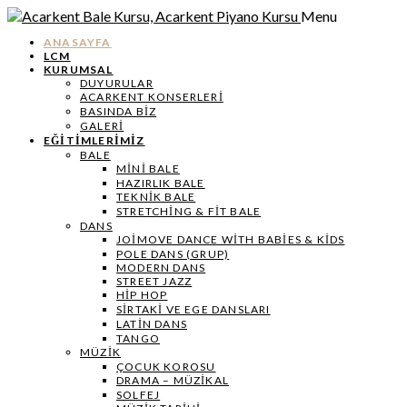
Menu
ANASAYFA
LCM
KURUMSAL
DUYURULAR
ACARKENT KONSERLERİ
BASINDA BİZ
GALERİ
EĞİTİMLERİMİZ
BALE
MİNİ BALE
HAZIRLIK BALE
TEKNIK BALE
STRETCHING & FIT BALE
DANS
JOIMOVE DANCE WITH BABIES & KIDS
POLE DANS (GRUP)
MODERN DANS
STREET JAZZ
HIP HOP
SIRTAKI VE EGE DANSLARI
LATIN DANS
TANGO
MÜZIK
ÇOCUK KOROSU
DRAMA – MÜZIKAL
SOLFEJ