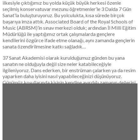
ilkesiyle çıktığımız bu yolda küçük büyük herkesi özenle
seçilmiş konservatuvar mezunu öğretmenler’le 3 Dalda 7 Gün
Sanat’la buluşturuyoruz. Bu yolculukta, kısa sürede birçok
başarıya imza attık. Associated Board of the Royal Schools of
Music (ABRSM)’in sınav merkezi olduk; ardından İl Milli Eğitim
Müdürlüğü ile yaptığımız ortak çalışmalarda gençlere
kendilerini özgürce ifade etme olanağı, aynı zamanda gençlerin
sanata özendirilmesine katkı sağladık…
37 Sanat Akademisi olarak kurulduğumuz günden bu yana
sanatın ne olduğuyla değil size neler katabileceğiyle
ilgileniyoruz. Dans ederken, bir enstrüman çalarken ya da resim
yaparken daha iyisini nasıl yapabileceğinizi düşünüyoruz.
Günümüz koşullarında kişinin kendine ayırdığı zamanın değerini
biliyor, bu zamanın en kaliteli ve en verimli şekilde geçmesi için
kendi alanında uluslararası akademik eğitim almış eğitmenlerle
çalışıyoruz.