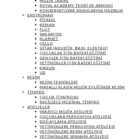
MÜZIK TARIHI
ROYAL ACADEMY TEORI VE ARMONI
KONSERVATUVAR SINAVLARINA HAZIRLIK
ENSTRÜMAN
PIYANO
KEMAN
FLÜT
SAKSAFON
KLARNET
ÇELLO
GITAR (AKUSTIK, BASS, ELEKTRO)
ÇOCUKLAR IÇIN BATERI EĞITIMI
GENÇLER İÇIN BATERI EĞITIMI
YETIŞKINLER IÇIN BATERI EĞITIMI
KANUN
UD
RESIM
RESIM TEKNIKLERI
MASALLI KLASIK MÜZIK EŞLIĞINDE RESIM
TIYATRO
ÇOCUK TIYATROSU
İNGILIZCE MÜZIKAL TIYATRO
ATÖLYELER
YARATICI MÜZIK ATÖLYESI
ÇOCUKLARA PERKÜSYON ATÖLYESI
DOĞAÇLAMA ATÖLYESI
YETIŞKINLERE PERKÜSYON ATÖLYESI
YETIŞKINLERE RESIM ATÖLYESI
YETIŞKINLERE SERAMIK ATÖLYESI