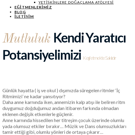
YETIŞKINLERE DOĞAÇLAMA ATÖLYESI
EĞITMENLERIMIZ
BLOG
İLETİŞİM
Kendi Yaratıcı
Mutluluk
Potansiyelimizi
Keşfetmekte Saklıdır
Günlük hayatta ( iş ve okul ) dışımızda süregelen ritmler ‘İç
Ritmimizi’ ne kadar yansıtıyor?
Daha anne karnında iken, annemizin kalp atışı ile beliren ritm
duygumuz doğduğumuz andan itibaren farkında olmadan
eklenen değişik etkenlerle güçlenir.
Anne karnında hissedilen her titreşim çocuk üzerinde olumlu
yada olumsuz etkiler bırakır… Müzik ve Dans olumsuzlukları
tamir ettiği gibi, olumlu yönleri de ortaya çıkarır…