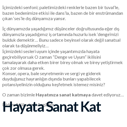
İçimizdeki senfoni; paletimizdeki renklerle bazen bir tuval’le,
bazen bedenimize etkisi ile dans’la, bazen de bir enstrümandan
çıkan ‘ses’le dış dünyamıza yansır.
İç dünyamızda yaşadığımız düşünceler doğrultusunda eğer dış
dünyamızla yaşadığımız iş ortamında huzurlu isek ‘denge’mizi
bulduk demektir… Bunu sadece beyinsel olarak değil sanatsal
olarak ta düşünmeliyiz…
İçimizdeki sesleri uyum içinde yaşantımızda hayata
geçirebiliyorsak O zaman “Denge ve Uyum” ikilisini
tamalayarak daha etken birer birey olmak ve birey yetiştirmek
çok zor olmasa gerek.
Konser, opera, bale seyretmenin ve sergi ye giderek
duyduğunuz hayranlığın dışında bunları yapabilecek
potansiyelinizin olduğunu keşfetmek istemez misiniz?
O zaman bizimle
Hayatınıza sanat katmaya
davet ediyoruz…
Hayata Sanat Kat
Didem Mülayimsi Argüden