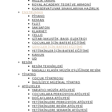
MÜZIK TARIHI
ROYAL ACADEMY TEORI VE ARMONI
KONSERVATUVAR SINAVLARINA HAZIRLIK
ENSTRÜMAN
PIYANO
KEMAN
FLÜT
SAKSAFON
KLARNET
ÇELLO
GITAR (AKUSTIK, BASS, ELEKTRO)
ÇOCUKLAR IÇIN BATERI EĞITIMI
GENÇLER İÇIN BATERI EĞITIMI
YETIŞKINLER IÇIN BATERI EĞITIMI
KANUN
UD
RESIM
RESIM TEKNIKLERI
MASALLI KLASIK MÜZIK EŞLIĞINDE RESIM
TIYATRO
ÇOCUK TIYATROSU
İNGILIZCE MÜZIKAL TIYATRO
ATÖLYELER
YARATICI MÜZIK ATÖLYESI
ÇOCUKLARA PERKÜSYON ATÖLYESI
DOĞAÇLAMA ATÖLYESI
YETIŞKINLERE PERKÜSYON ATÖLYESI
YETIŞKINLERE RESIM ATÖLYESI
YETIŞKINLERE SERAMIK ATÖLYESI