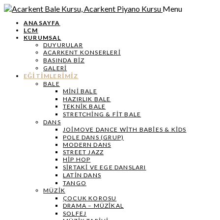
Menu
ANASAYFA
LCM
KURUMSAL
DUYURULAR
ACARKENT KONSERLERİ
BASINDA BİZ
GALERİ
EĞİTİMLERİMİZ
BALE
MİNİ BALE
HAZIRLIK BALE
TEKNIK BALE
STRETCHING & FIT BALE
DANS
JOIMOVE DANCE WITH BABIES & KIDS
POLE DANS (GRUP)
MODERN DANS
STREET JAZZ
HIP HOP
SIRTAKI VE EGE DANSLARI
LATIN DANS
TANGO
MÜZIK
ÇOCUK KOROSU
DRAMA – MÜZIKAL
SOLFEJ