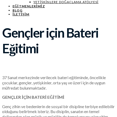
YETIŞKINLERE DOĞAÇLAMA ATÖLYESI
EĞITMENLERIMIZ
BLOG
İLETİŞİM
Gençler için Bateri
Eğitimi
37 Sanat merkezinde verilecek bateri eğitiminde, öncelikle
çocuklar, gençler, yetişkinler, orta yaş ve üzeri için de uygun
müfredat bulunmaktadır.
GENÇLER İÇİN BATERİ EĞİTİMİ
Genç zihin ve bedenlerin de sosyal bir disipline terbiye edilebilir
olduğunu belirtmek isteriz. Bu disiplin, sanatın en temel
dallarından olan müzik ve müziğin de temel unsuru olan ritim