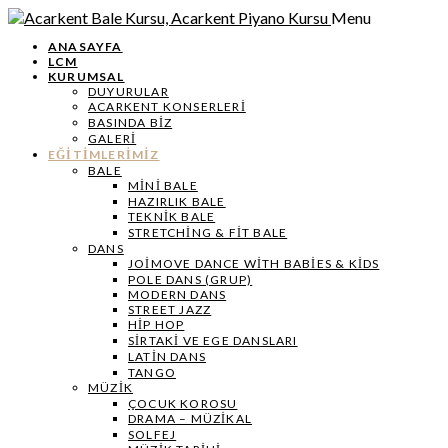
Menu
ANASAYFA
LCM
KURUMSAL
DUYURULAR
ACARKENT KONSERLERİ
BASINDA BİZ
GALERİ
EĞİTİMLERİMİZ
BALE
MİNİ BALE
HAZIRLIK BALE
TEKNIK BALE
STRETCHING & FIT BALE
DANS
JOIMOVE DANCE WITH BABIES & KIDS
POLE DANS (GRUP)
MODERN DANS
STREET JAZZ
HIP HOP
SIRTAKI VE EGE DANSLARI
LATIN DANS
TANGO
MÜZIK
ÇOCUK KOROSU
DRAMA – MÜZIKAL
SOLFEJ