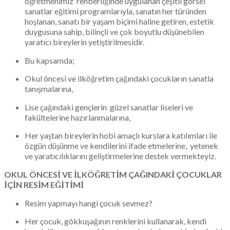
öğretmenimiz rehberliğinde uygulanan çeşitli görsel
sanatlar eğitimi programlarıyla, sanatın her türünden
hoşlanan, sanatı bir yaşam biçimi haline getiren, estetik
duygusuna sahip, bilinçli ve çok boyutlu düşünebilen
yaratıcı bireylerin yetiştirilmesidir.
Bu kapsamda;
Okul öncesi ve ilköğretim çağındaki çocukların sanatla
tanışmalarına,
Lise çağındaki gençlerin güzel sanatlar liseleri ve
fakültelerine hazırlanmalarına,
Her yaştan bireylerin hobi amaçlı kurslara katılımları ile
özgün düşünme ve kendilerini ifade etmelerine, yetenek
ve yaratıcılıklarını geliştirmelerine destek vermekteyiz.
OKUL ÖNCESİ VE İLKÖĞRETİM ÇAĞINDAKİ ÇOCUKLAR
İÇİN RESİM EĞİTİMİ
Resim yapmayı hangi çocuk sevmez?
Her çocuk, gökkuşağının renklerini kullanarak, kendi