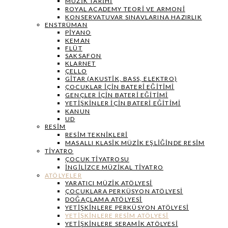
MÜZIK TARIHI
ROYAL ACADEMY TEORI VE ARMONI
KONSERVATUVAR SINAVLARINA HAZIRLIK
ENSTRÜMAN
PIYANO
KEMAN
FLÜT
SAKSAFON
KLARNET
ÇELLO
GITAR (AKUSTIK, BASS, ELEKTRO)
ÇOCUKLAR IÇIN BATERI EĞITIMI
GENÇLER İÇIN BATERI EĞITIMI
YETIŞKINLER IÇIN BATERI EĞITIMI
KANUN
UD
RESIM
RESIM TEKNIKLERI
MASALLI KLASIK MÜZIK EŞLIĞINDE RESIM
TIYATRO
ÇOCUK TIYATROSU
İNGILIZCE MÜZIKAL TIYATRO
ATÖLYELER
YARATICI MÜZIK ATÖLYESI
ÇOCUKLARA PERKÜSYON ATÖLYESI
DOĞAÇLAMA ATÖLYESI
YETIŞKINLERE PERKÜSYON ATÖLYESI
YETIŞKINLERE RESIM ATÖLYESI
YETIŞKINLERE SERAMIK ATÖLYESI