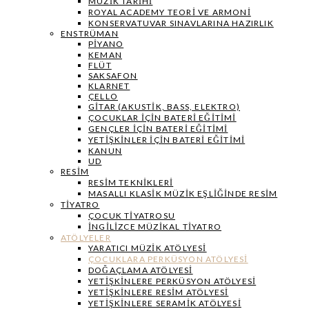
MÜZIK TARIHI
ROYAL ACADEMY TEORI VE ARMONI
KONSERVATUVAR SINAVLARINA HAZIRLIK
ENSTRÜMAN
PIYANO
KEMAN
FLÜT
SAKSAFON
KLARNET
ÇELLO
GITAR (AKUSTIK, BASS, ELEKTRO)
ÇOCUKLAR IÇIN BATERI EĞITIMI
GENÇLER İÇIN BATERI EĞITIMI
YETIŞKINLER IÇIN BATERI EĞITIMI
KANUN
UD
RESIM
RESIM TEKNIKLERI
MASALLI KLASIK MÜZIK EŞLIĞINDE RESIM
TIYATRO
ÇOCUK TIYATROSU
İNGILIZCE MÜZIKAL TIYATRO
ATÖLYELER
YARATICI MÜZIK ATÖLYESI
ÇOCUKLARA PERKÜSYON ATÖLYESI
DOĞAÇLAMA ATÖLYESI
YETIŞKINLERE PERKÜSYON ATÖLYESI
YETIŞKINLERE RESIM ATÖLYESI
YETIŞKINLERE SERAMIK ATÖLYESI