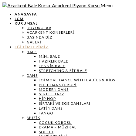
Menu
ANASAYFA
LCM
KURUMSAL
DUYURULAR
ACARKENT KONSERLERİ
BASINDA BİZ
GALERİ
EĞİTİMLERİMİZ
BALE
MİNİ BALE
HAZIRLIK BALE
TEKNIK BALE
STRETCHING & FIT BALE
DANS
JOIMOVE DANCE WITH BABIES & KIDS
POLE DANS (GRUP)
MODERN DANS
STREET JAZZ
HIP HOP
SIRTAKI VE EGE DANSLARI
LATIN DANS
TANGO
MÜZIK
ÇOCUK KOROSU
DRAMA – MÜZIKAL
SOLFEJ