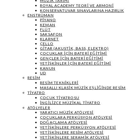
MÜZIK TARIHI
ROYAL ACADEMY TEORI VE ARMONI
KONSERVATUVAR SINAVLARINA HAZIRLIK
ENSTRÜMAN
PIYANO
KEMAN
FLÜT
SAKSAFON
KLARNET
ÇELLO
GITAR (AKUSTIK, BASS, ELEKTRO)
ÇOCUKLAR IÇIN BATERI EĞITIMI
GENÇLER İÇIN BATERI EĞITIMI
YETIŞKINLER IÇIN BATERI EĞITIMI
KANUN
UD
RESIM
RESIM TEKNIKLERI
MASALLI KLASIK MÜZIK EŞLIĞINDE RESIM
TIYATRO
ÇOCUK TIYATROSU
İNGILIZCE MÜZIKAL TIYATRO
ATÖLYELER
YARATICI MÜZIK ATÖLYESI
ÇOCUKLARA PERKÜSYON ATÖLYESI
DOĞAÇLAMA ATÖLYESI
YETIŞKINLERE PERKÜSYON ATÖLYESI
YETIŞKINLERE RESIM ATÖLYESI
YETIŞKINLERE SERAMIK ATÖLYESI