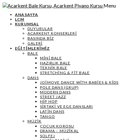
Menu
ANASAYFA
LCM
KURUMSAL
DUYURULAR
ACARKENT KONSERLERİ
BASINDA BİZ
GALERİ
EĞİTİMLERİMİZ
BALE
MİNİ BALE
HAZIRLIK BALE
TEKNIK BALE
STRETCHING & FIT BALE
DANS
JOIMOVE DANCE WITH BABIES & KIDS
POLE DANS (GRUP)
MODERN DANS
STREET JAZZ
HIP HOP
SIRTAKI VE EGE DANSLARI
LATIN DANS
TANGO
MÜZIK
ÇOCUK KOROSU
DRAMA – MÜZIKAL
SOLFEJ