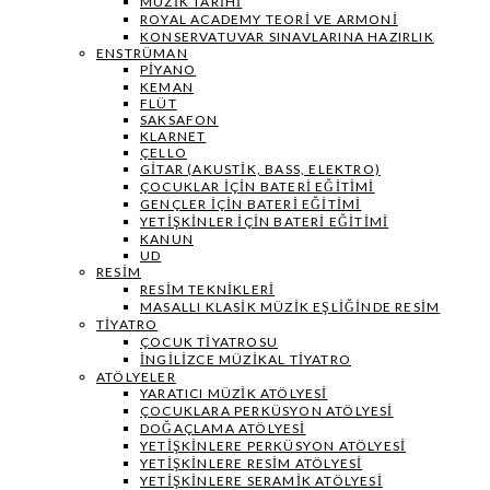
MÜZIK TARIHI
ROYAL ACADEMY TEORI VE ARMONI
KONSERVATUVAR SINAVLARINA HAZIRLIK
ENSTRÜMAN
PIYANO
KEMAN
FLÜT
SAKSAFON
KLARNET
ÇELLO
GITAR (AKUSTIK, BASS, ELEKTRO)
ÇOCUKLAR IÇIN BATERI EĞITIMI
GENÇLER İÇIN BATERI EĞITIMI
YETIŞKINLER IÇIN BATERI EĞITIMI
KANUN
UD
RESIM
RESIM TEKNIKLERI
MASALLI KLASIK MÜZIK EŞLIĞINDE RESIM
TIYATRO
ÇOCUK TIYATROSU
İNGILIZCE MÜZIKAL TIYATRO
ATÖLYELER
YARATICI MÜZIK ATÖLYESI
ÇOCUKLARA PERKÜSYON ATÖLYESI
DOĞAÇLAMA ATÖLYESI
YETIŞKINLERE PERKÜSYON ATÖLYESI
YETIŞKINLERE RESIM ATÖLYESI
YETIŞKINLERE SERAMIK ATÖLYESI