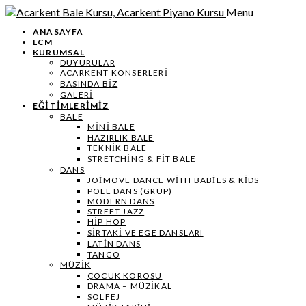
Menu
ANASAYFA
LCM
KURUMSAL
DUYURULAR
ACARKENT KONSERLERİ
BASINDA BİZ
GALERİ
EĞİTİMLERİMİZ
BALE
MİNİ BALE
HAZIRLIK BALE
TEKNIK BALE
STRETCHING & FIT BALE
DANS
JOIMOVE DANCE WITH BABIES & KIDS
POLE DANS (GRUP)
MODERN DANS
STREET JAZZ
HIP HOP
SIRTAKI VE EGE DANSLARI
LATIN DANS
TANGO
MÜZIK
ÇOCUK KOROSU
DRAMA – MÜZIKAL
SOLFEJ