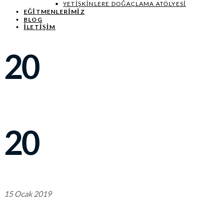
YETIŞKINLERE DOĞAÇLAMA ATÖLYESI
EĞITMENLERIMIZ
BLOG
İLETİŞİM
20
20
15 Ocak 2019