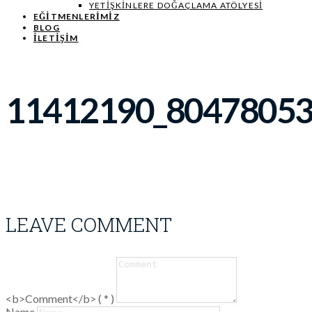
YETIŞKINLERE DOĞAÇLAMA ATÖLYESI
EĞITMENLERIMIZ
BLOG
İLETİŞİM
11412190_8047805
LEAVE COMMENT
<b>Comment</b> ( * )
Name