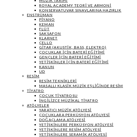
MÜZIK TARIHI
ROYAL ACADEMY TEORI VE ARMONI
KONSERVATUVAR SINAVLARINA HAZIRLIK
ENSTRÜMAN
PIYANO
KEMAN
FLÜT
SAKSAFON
KLARNET
ÇELLO
GITAR (AKUSTIK, BASS, ELEKTRO)
ÇOCUKLAR IÇIN BATERI EĞITIMI
GENÇLER İÇIN BATERI EĞITIMI
YETIŞKINLER IÇIN BATERI EĞITIMI
KANUN
UD
RESIM
RESIM TEKNIKLERI
MASALLI KLASIK MÜZIK EŞLIĞINDE RESIM
TIYATRO
ÇOCUK TIYATROSU
İNGILIZCE MÜZIKAL TIYATRO
ATÖLYELER
YARATICI MÜZIK ATÖLYESI
ÇOCUKLARA PERKÜSYON ATÖLYESI
DOĞAÇLAMA ATÖLYESI
YETIŞKINLERE PERKÜSYON ATÖLYESI
YETIŞKINLERE RESIM ATÖLYESI
YETIŞKINLERE SERAMIK ATÖLYESI