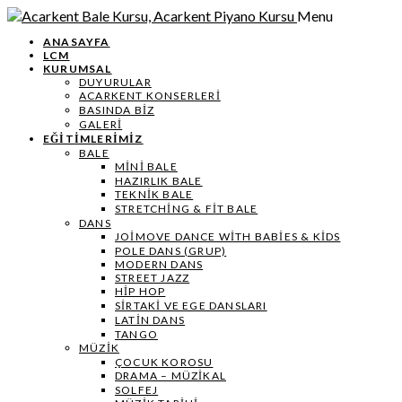
Menu
ANASAYFA
LCM
KURUMSAL
DUYURULAR
ACARKENT KONSERLERİ
BASINDA BİZ
GALERİ
EĞİTİMLERİMİZ
BALE
MİNİ BALE
HAZIRLIK BALE
TEKNIK BALE
STRETCHING & FIT BALE
DANS
JOIMOVE DANCE WITH BABIES & KIDS
POLE DANS (GRUP)
MODERN DANS
STREET JAZZ
HIP HOP
SIRTAKI VE EGE DANSLARI
LATIN DANS
TANGO
MÜZIK
ÇOCUK KOROSU
DRAMA – MÜZIKAL
SOLFEJ