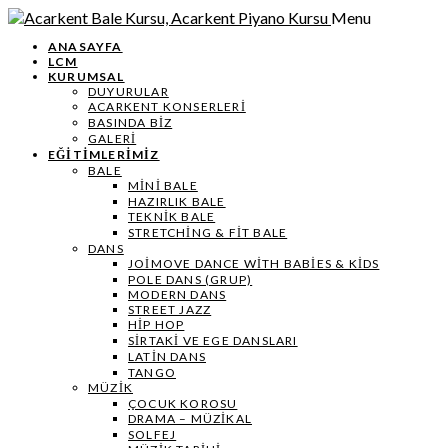
Menu
ANASAYFA
LCM
KURUMSAL
DUYURULAR
ACARKENT KONSERLERİ
BASINDA BİZ
GALERİ
EĞİTİMLERİMİZ
BALE
MİNİ BALE
HAZIRLIK BALE
TEKNIK BALE
STRETCHING & FIT BALE
DANS
JOIMOVE DANCE WITH BABIES & KIDS
POLE DANS (GRUP)
MODERN DANS
STREET JAZZ
HIP HOP
SIRTAKI VE EGE DANSLARI
LATIN DANS
TANGO
MÜZIK
ÇOCUK KOROSU
DRAMA – MÜZIKAL
SOLFEJ