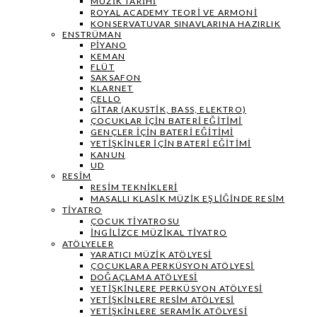
MÜZIK TARIHI
ROYAL ACADEMY TEORI VE ARMONI
KONSERVATUVAR SINAVLARINA HAZIRLIK
ENSTRÜMAN
PIYANO
KEMAN
FLÜT
SAKSAFON
KLARNET
ÇELLO
GITAR (AKUSTIK, BASS, ELEKTRO)
ÇOCUKLAR IÇIN BATERI EĞITIMI
GENÇLER İÇIN BATERI EĞITIMI
YETIŞKINLER IÇIN BATERI EĞITIMI
KANUN
UD
RESIM
RESIM TEKNIKLERI
MASALLI KLASIK MÜZIK EŞLIĞINDE RESIM
TIYATRO
ÇOCUK TIYATROSU
İNGILIZCE MÜZIKAL TIYATRO
ATÖLYELER
YARATICI MÜZIK ATÖLYESI
ÇOCUKLARA PERKÜSYON ATÖLYESI
DOĞAÇLAMA ATÖLYESI
YETIŞKINLERE PERKÜSYON ATÖLYESI
YETIŞKINLERE RESIM ATÖLYESI
YETIŞKINLERE SERAMIK ATÖLYESI