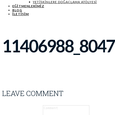
YETIŞKINLERE DOĞAÇLAMA ATÖLYESI
EĞITMENLERIMIZ
BLOG
İLETİŞİM
11406988_804
LEAVE COMMENT