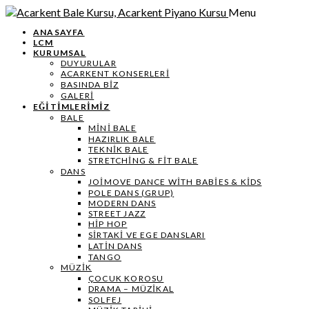
Menu
ANASAYFA
LCM
KURUMSAL
DUYURULAR
ACARKENT KONSERLERİ
BASINDA BİZ
GALERİ
EĞİTİMLERİMİZ
BALE
MİNİ BALE
HAZIRLIK BALE
TEKNIK BALE
STRETCHING & FIT BALE
DANS
JOIMOVE DANCE WITH BABIES & KIDS
POLE DANS (GRUP)
MODERN DANS
STREET JAZZ
HIP HOP
SIRTAKI VE EGE DANSLARI
LATIN DANS
TANGO
MÜZIK
ÇOCUK KOROSU
DRAMA – MÜZIKAL
SOLFEJ