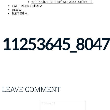
YETIŞKINLERE DOĞAÇLAMA ATÖLYESI
EĞITMENLERIMIZ
BLOG
İLETİŞİM
11253645_804
LEAVE COMMENT