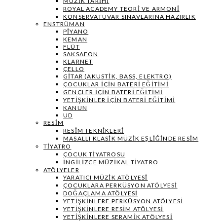
MÜZIK TARIHI
ROYAL ACADEMY TEORI VE ARMONI
KONSERVATUVAR SINAVLARINA HAZIRLIK
ENSTRÜMAN
PIYANO
KEMAN
FLÜT
SAKSAFON
KLARNET
ÇELLO
GITAR (AKUSTIK, BASS, ELEKTRO)
ÇOCUKLAR IÇIN BATERI EĞITIMI
GENÇLER İÇIN BATERI EĞITIMI
YETIŞKINLER IÇIN BATERI EĞITIMI
KANUN
UD
RESIM
RESIM TEKNIKLERI
MASALLI KLASIK MÜZIK EŞLIĞINDE RESIM
TIYATRO
ÇOCUK TIYATROSU
İNGILIZCE MÜZIKAL TIYATRO
ATÖLYELER
YARATICI MÜZIK ATÖLYESI
ÇOCUKLARA PERKÜSYON ATÖLYESI
DOĞAÇLAMA ATÖLYESI
YETIŞKINLERE PERKÜSYON ATÖLYESI
YETIŞKINLERE RESIM ATÖLYESI
YETIŞKINLERE SERAMIK ATÖLYESI