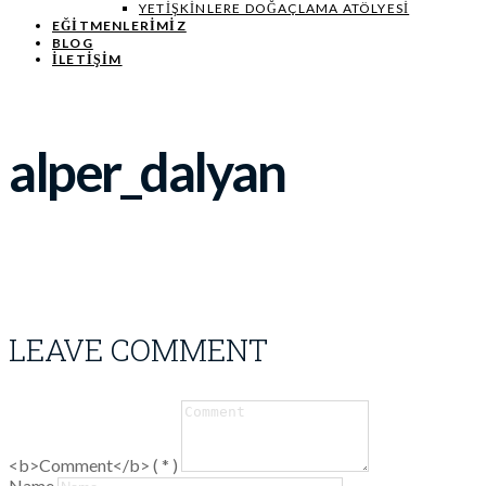
YETIŞKINLERE DOĞAÇLAMA ATÖLYESI
EĞITMENLERIMIZ
BLOG
İLETİŞİM
alper_dalyan
LEAVE COMMENT
<b>Comment</b> ( * )
Name