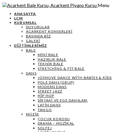
Menu
ANASAYFA
LCM
KURUMSAL
DUYURULAR
ACARKENT KONSERLERİ
BASINDA BİZ
GALERİ
EĞİTİMLERİMİZ
BALE
MİNİ BALE
HAZIRLIK BALE
TEKNIK BALE
STRETCHING & FIT BALE
DANS
JOIMOVE DANCE WITH BABIES & KIDS
POLE DANS (GRUP)
MODERN DANS
STREET JAZZ
HIP HOP
SIRTAKI VE EGE DANSLARI
LATIN DANS
TANGO
MÜZIK
ÇOCUK KOROSU
DRAMA – MÜZIKAL
SOLFEJ