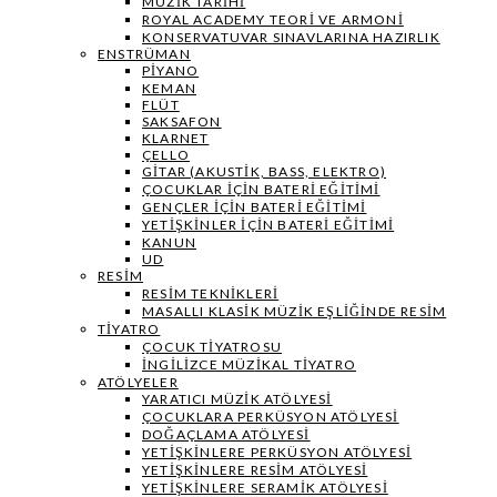
MÜZIK TARIHI
ROYAL ACADEMY TEORI VE ARMONI
KONSERVATUVAR SINAVLARINA HAZIRLIK
ENSTRÜMAN
PIYANO
KEMAN
FLÜT
SAKSAFON
KLARNET
ÇELLO
GITAR (AKUSTIK, BASS, ELEKTRO)
ÇOCUKLAR IÇIN BATERI EĞITIMI
GENÇLER İÇIN BATERI EĞITIMI
YETIŞKINLER IÇIN BATERI EĞITIMI
KANUN
UD
RESIM
RESIM TEKNIKLERI
MASALLI KLASIK MÜZIK EŞLIĞINDE RESIM
TIYATRO
ÇOCUK TIYATROSU
İNGILIZCE MÜZIKAL TIYATRO
ATÖLYELER
YARATICI MÜZIK ATÖLYESI
ÇOCUKLARA PERKÜSYON ATÖLYESI
DOĞAÇLAMA ATÖLYESI
YETIŞKINLERE PERKÜSYON ATÖLYESI
YETIŞKINLERE RESIM ATÖLYESI
YETIŞKINLERE SERAMIK ATÖLYESI