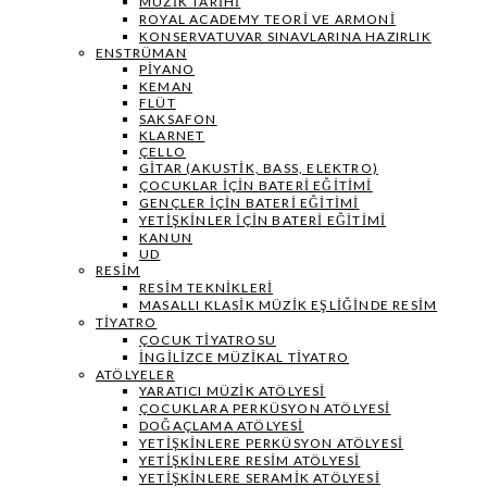
MÜZIK TARIHI
ROYAL ACADEMY TEORI VE ARMONI
KONSERVATUVAR SINAVLARINA HAZIRLIK
ENSTRÜMAN
PIYANO
KEMAN
FLÜT
SAKSAFON
KLARNET
ÇELLO
GITAR (AKUSTIK, BASS, ELEKTRO)
ÇOCUKLAR IÇIN BATERI EĞITIMI
GENÇLER İÇIN BATERI EĞITIMI
YETIŞKINLER IÇIN BATERI EĞITIMI
KANUN
UD
RESIM
RESIM TEKNIKLERI
MASALLI KLASIK MÜZIK EŞLIĞINDE RESIM
TIYATRO
ÇOCUK TIYATROSU
İNGILIZCE MÜZIKAL TIYATRO
ATÖLYELER
YARATICI MÜZIK ATÖLYESI
ÇOCUKLARA PERKÜSYON ATÖLYESI
DOĞAÇLAMA ATÖLYESI
YETIŞKINLERE PERKÜSYON ATÖLYESI
YETIŞKINLERE RESIM ATÖLYESI
YETIŞKINLERE SERAMIK ATÖLYESI