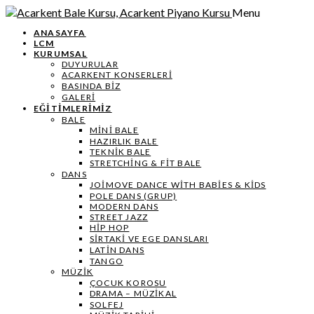
Menu
ANASAYFA
LCM
KURUMSAL
DUYURULAR
ACARKENT KONSERLERİ
BASINDA BİZ
GALERİ
EĞİTİMLERİMİZ
BALE
MİNİ BALE
HAZIRLIK BALE
TEKNIK BALE
STRETCHING & FIT BALE
DANS
JOIMOVE DANCE WITH BABIES & KIDS
POLE DANS (GRUP)
MODERN DANS
STREET JAZZ
HIP HOP
SIRTAKI VE EGE DANSLARI
LATIN DANS
TANGO
MÜZIK
ÇOCUK KOROSU
DRAMA – MÜZIKAL
SOLFEJ