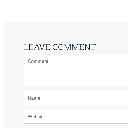
LEAVE COMMENT
<b>Comment</b>
(
*
)
Name
Website