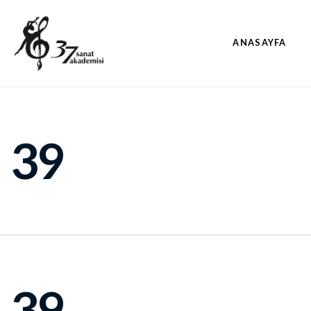
ANASAYFA
39
39