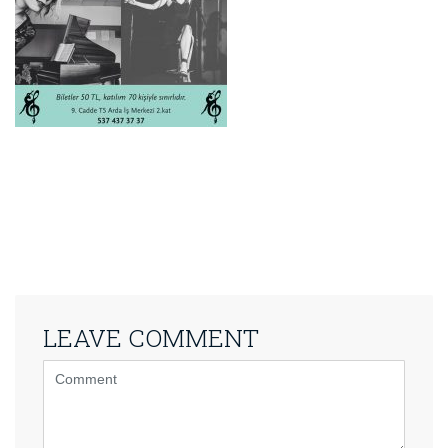
LEAVE COMMENT
<b>Comment</b>
(
*
)