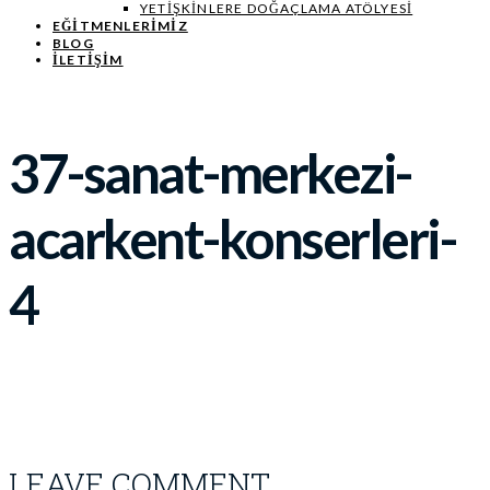
YETIŞKINLERE DOĞAÇLAMA ATÖLYESI
EĞITMENLERIMIZ
BLOG
İLETİŞİM
37-sanat-merkezi-
acarkent-konserleri-
4
LEAVE COMMENT