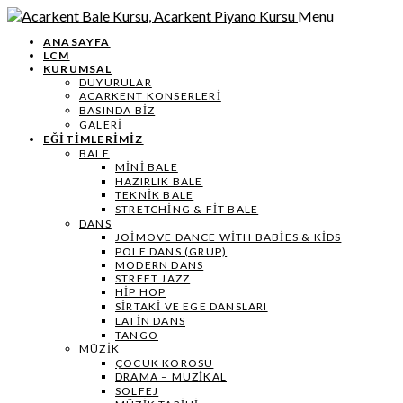
Menu
ANASAYFA
LCM
KURUMSAL
DUYURULAR
ACARKENT KONSERLERİ
BASINDA BİZ
GALERİ
EĞİTİMLERİMİZ
BALE
MİNİ BALE
HAZIRLIK BALE
TEKNIK BALE
STRETCHING & FIT BALE
DANS
JOIMOVE DANCE WITH BABIES & KIDS
POLE DANS (GRUP)
MODERN DANS
STREET JAZZ
HIP HOP
SIRTAKI VE EGE DANSLARI
LATIN DANS
TANGO
MÜZIK
ÇOCUK KOROSU
DRAMA – MÜZIKAL
SOLFEJ