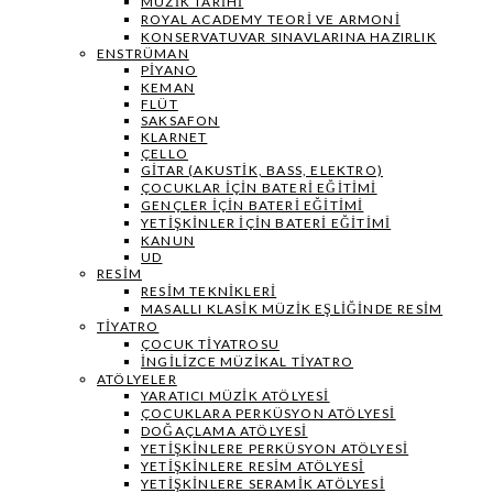
MÜZIK TARIHI
ROYAL ACADEMY TEORI VE ARMONI
KONSERVATUVAR SINAVLARINA HAZIRLIK
ENSTRÜMAN
PIYANO
KEMAN
FLÜT
SAKSAFON
KLARNET
ÇELLO
GITAR (AKUSTIK, BASS, ELEKTRO)
ÇOCUKLAR IÇIN BATERI EĞITIMI
GENÇLER İÇIN BATERI EĞITIMI
YETIŞKINLER IÇIN BATERI EĞITIMI
KANUN
UD
RESIM
RESIM TEKNIKLERI
MASALLI KLASIK MÜZIK EŞLIĞINDE RESIM
TIYATRO
ÇOCUK TIYATROSU
İNGILIZCE MÜZIKAL TIYATRO
ATÖLYELER
YARATICI MÜZIK ATÖLYESI
ÇOCUKLARA PERKÜSYON ATÖLYESI
DOĞAÇLAMA ATÖLYESI
YETIŞKINLERE PERKÜSYON ATÖLYESI
YETIŞKINLERE RESIM ATÖLYESI
YETIŞKINLERE SERAMIK ATÖLYESI