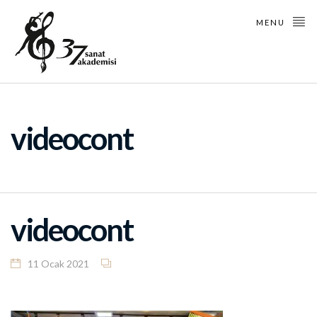
MENU
videocont
videocont
11 Ocak 2021