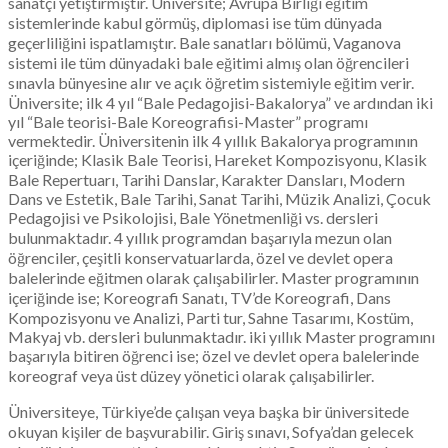
sanatçı yetiştirmiştir. Üniversite; Avrupa Birliği eğitim
sistemlerinde kabul görmüş, diplomasi ise tüm dünyada
geçerliliğini ispatlamıştır. Bale sanatları bölümü, Vaganova
sistemi ile tüm dünyadaki bale eğitimi almış olan öğrencileri
sınavla bünyesine alır ve açık öğretim sistemiyle eğitim verir.
Üniversite; ilk 4 yıl “Bale Pedagojisi-Bakalorya” ve ardından iki
yıl “Bale teorisi-Bale Koreografisi-Master” programı
vermektedir. Üniversitenin ilk 4 yıllık Bakalorya programının
içeriğinde; Klasik Bale Teorisi, Hareket Kompozisyonu, Klasik
Bale Repertuarı, Tarihi Danslar, Karakter Dansları, Modern
Dans ve Estetik, Bale Tarihi, Sanat Tarihi, Müzik Analizi, Çocuk
Pedagojisi ve Psikolojisi, Bale Yönetmenliği vs. dersleri
bulunmaktadır. 4 yıllık programdan başarıyla mezun olan
öğrenciler, çeşitli konservatuarlarda, özel ve devlet opera
balelerinde eğitmen olarak çalışabilirler. Master programının
içeriğinde ise; Koreografi Sanatı, TV’de Koreografi, Dans
Kompozisyonu ve Analizi, Parti tur, Sahne Tasarımı, Kostüm,
Makyaj vb. dersleri bulunmaktadır. iki yıllık Master programını
başarıyla bitiren öğrenci ise; özel ve devlet opera balelerinde
koreograf veya üst düzey yönetici olarak çalışabilirler.
Üniversiteye, Türkiye’de çalışan veya başka bir üniversitede
okuyan kişiler de başvurabilir. Giriş sınavı, Sofya’dan gelecek