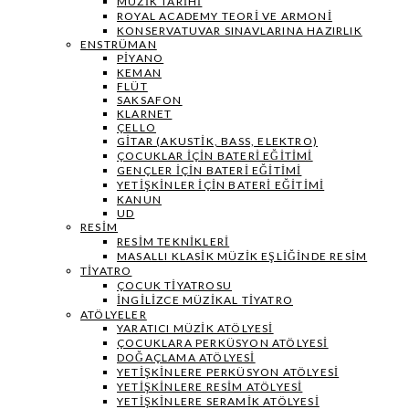
MÜZIK TARIHI
ROYAL ACADEMY TEORI VE ARMONI
KONSERVATUVAR SINAVLARINA HAZIRLIK
ENSTRÜMAN
PIYANO
KEMAN
FLÜT
SAKSAFON
KLARNET
ÇELLO
GITAR (AKUSTIK, BASS, ELEKTRO)
ÇOCUKLAR IÇIN BATERI EĞITIMI
GENÇLER İÇIN BATERI EĞITIMI
YETIŞKINLER IÇIN BATERI EĞITIMI
KANUN
UD
RESIM
RESIM TEKNIKLERI
MASALLI KLASIK MÜZIK EŞLIĞINDE RESIM
TIYATRO
ÇOCUK TIYATROSU
İNGILIZCE MÜZIKAL TIYATRO
ATÖLYELER
YARATICI MÜZIK ATÖLYESI
ÇOCUKLARA PERKÜSYON ATÖLYESI
DOĞAÇLAMA ATÖLYESI
YETIŞKINLERE PERKÜSYON ATÖLYESI
YETIŞKINLERE RESIM ATÖLYESI
YETIŞKINLERE SERAMIK ATÖLYESI