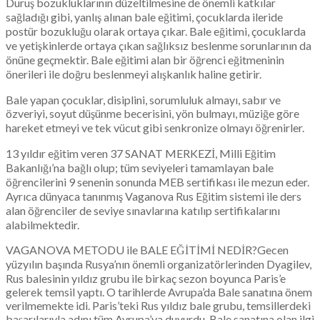
Duruş bozukluklarının düzeltilmesine de önemli katkılar
sağladığı gibi, yanlış alınan bale eğitimi, çocuklarda ileride
postür bozukluğu olarak ortaya çıkar. Bale eğitimi, çocuklarda
ve yetişkinlerde ortaya çıkan sağlıksız beslenme sorunlarının da
önüne geçmektir. Bale eğitimi alan bir öğrenci eğitmeninin
önerileri ile doğru beslenmeyi alışkanlık haline getirir.
Bale yapan çocuklar, disiplini, sorumluluk almayı, sabır ve
özveriyi, soyut düşünme becerisini, yön bulmayı, müziğe göre
hareket etmeyi ve tek vücut gibi senkronize olmayı öğrenirler.
13 yıldır eğitim veren 37 SANAT MERKEZİ, Milli Eğitim
Bakanlığı’na bağlı olup; tüm seviyeleri tamamlayan bale
öğrencilerini 9 senenin sonunda MEB sertifikası ile mezun eder.
Ayrıca dünyaca tanınmış Vaganova Rus Eğitim sistemi ile ders
alan öğrenciler de seviye sınavlarına katılıp sertifikalarını
alabilmektedir.
VAGANOVA METODU ile BALE EĞİTİMİ NEDİR?Gecen
yüzyılın başında Rusya’nın önemli organizatörlerinden Dyagilev,
Rus balesinin yıldız grubu ile birkaç sezon boyunca Paris’e
gelerek temsil yaptı. O tarihlerde Avrupa’da Bale sanatına önem
verilmemekte idi. Paris’teki Rus yıldız bale grubu, temsillerdeki
başarılarıyla adını tüm Avrupa’ya duyurdu. Bale sanatına olan ilgi