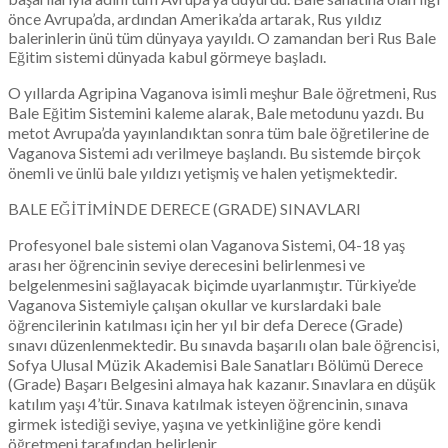
önce Avrupa’da, ardından Amerika’da artarak, Rus yıldız
balerinlerin ünü tüm dünyaya yayıldı. O zamandan beri Rus Bale
Eğitim sistemi dünyada kabul görmeye başladı.
O yıllarda Agripina Vaganova isimli meşhur Bale öğretmeni, Rus
Bale Eğitim Sistemini kaleme alarak, Bale metodunu yazdı. Bu
metot Avrupa’da yayınlandıktan sonra tüm bale öğretilerine de
Vaganova Sistemi adı verilmeye başlandı. Bu sistemde birçok
önemli ve ünlü bale yıldızı yetişmiş ve halen yetişmektedir.
BALE EĞİTİMİNDE DERECE (GRADE) SINAVLARI
Profesyonel bale sistemi olan Vaganova Sistemi, 04-18 yaş
arası her öğrencinin seviye derecesini belirlenmesi ve
belgelenmesini sağlayacak biçimde uyarlanmıştır. Türkiye’de
Vaganova Sistemiyle çalışan okullar ve kurslardaki bale
öğrencilerinin katılması için her yıl bir defa Derece (Grade)
sınavı düzenlenmektedir. Bu sınavda başarılı olan bale öğrencisi,
Sofya Ulusal Müzik Akademisi Bale Sanatları Bölümü Derece
(Grade) Başarı Belgesini almaya hak kazanır. Sınavlara en düşük
katılım yaşı 4’tür. Sınava katılmak isteyen öğrencinin, sınava
girmek istediği seviye, yaşına ve yetkinliğine göre kendi
öğretmeni tarafından belirlenir.