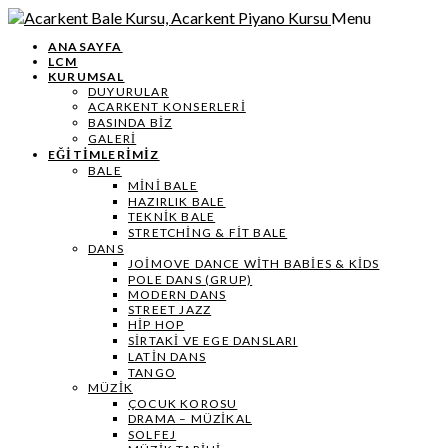
Menu
ANASAYFA
LCM
KURUMSAL
DUYURULAR
ACARKENT KONSERLERİ
BASINDA BİZ
GALERİ
EĞİTİMLERİMİZ
BALE
MİNİ BALE
HAZIRLIK BALE
TEKNIK BALE
STRETCHING & FIT BALE
DANS
JOIMOVE DANCE WITH BABIES & KIDS
POLE DANS (GRUP)
MODERN DANS
STREET JAZZ
HIP HOP
SIRTAKI VE EGE DANSLARI
LATIN DANS
TANGO
MÜZIK
ÇOCUK KOROSU
DRAMA – MÜZIKAL
SOLFEJ