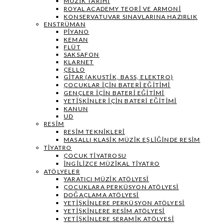
MÜZIK TARIHI
ROYAL ACADEMY TEORI VE ARMONI
KONSERVATUVAR SINAVLARINA HAZIRLIK
ENSTRÜMAN
PIYANO
KEMAN
FLÜT
SAKSAFON
KLARNET
ÇELLO
GITAR (AKUSTIK, BASS, ELEKTRO)
ÇOCUKLAR IÇIN BATERI EĞITIMI
GENÇLER İÇIN BATERI EĞITIMI
YETIŞKINLER IÇIN BATERI EĞITIMI
KANUN
UD
RESIM
RESIM TEKNIKLERI
MASALLI KLASIK MÜZIK EŞLIĞINDE RESIM
TIYATRO
ÇOCUK TIYATROSU
İNGILIZCE MÜZIKAL TIYATRO
ATÖLYELER
YARATICI MÜZIK ATÖLYESI
ÇOCUKLARA PERKÜSYON ATÖLYESI
DOĞAÇLAMA ATÖLYESI
YETIŞKINLERE PERKÜSYON ATÖLYESI
YETIŞKINLERE RESIM ATÖLYESI
YETIŞKINLERE SERAMIK ATÖLYESI