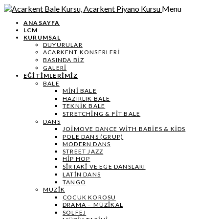
Menu
ANASAYFA
LCM
KURUMSAL
DUYURULAR
ACARKENT KONSERLERİ
BASINDA BİZ
GALERİ
EĞİTİMLERİMİZ
BALE
MİNİ BALE
HAZIRLIK BALE
TEKNIK BALE
STRETCHING & FIT BALE
DANS
JOIMOVE DANCE WITH BABIES & KIDS
POLE DANS (GRUP)
MODERN DANS
STREET JAZZ
HIP HOP
SIRTAKI VE EGE DANSLARI
LATIN DANS
TANGO
MÜZIK
ÇOCUK KOROSU
DRAMA – MÜZIKAL
SOLFEJ