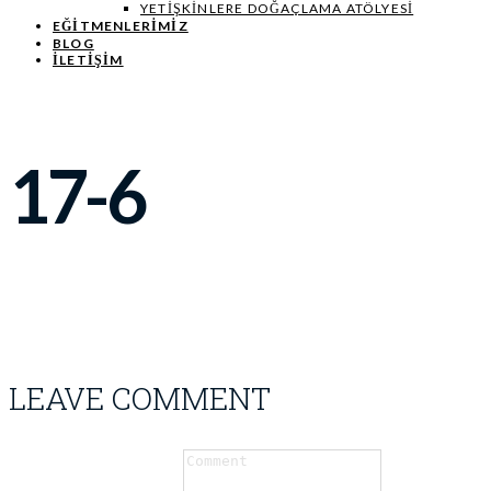
YETIŞKINLERE DOĞAÇLAMA ATÖLYESI
EĞITMENLERIMIZ
BLOG
İLETİŞİM
17-6
LEAVE COMMENT