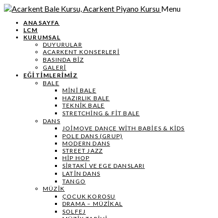
Menu
ANASAYFA
LCM
KURUMSAL
DUYURULAR
ACARKENT KONSERLERİ
BASINDA BİZ
GALERİ
EĞİTİMLERİMİZ
BALE
MİNİ BALE
HAZIRLIK BALE
TEKNIK BALE
STRETCHING & FIT BALE
DANS
JOIMOVE DANCE WITH BABIES & KIDS
POLE DANS (GRUP)
MODERN DANS
STREET JAZZ
HIP HOP
SIRTAKI VE EGE DANSLARI
LATIN DANS
TANGO
MÜZIK
ÇOCUK KOROSU
DRAMA – MÜZIKAL
SOLFEJ