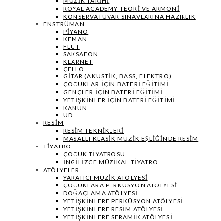
MÜZIK TARIHI
ROYAL ACADEMY TEORI VE ARMONI
KONSERVATUVAR SINAVLARINA HAZIRLIK
ENSTRÜMAN
PIYANO
KEMAN
FLÜT
SAKSAFON
KLARNET
ÇELLO
GITAR (AKUSTIK, BASS, ELEKTRO)
ÇOCUKLAR IÇIN BATERI EĞITIMI
GENÇLER İÇIN BATERI EĞITIMI
YETIŞKINLER IÇIN BATERI EĞITIMI
KANUN
UD
RESIM
RESIM TEKNIKLERI
MASALLI KLASIK MÜZIK EŞLIĞINDE RESIM
TIYATRO
ÇOCUK TIYATROSU
İNGILIZCE MÜZIKAL TIYATRO
ATÖLYELER
YARATICI MÜZIK ATÖLYESI
ÇOCUKLARA PERKÜSYON ATÖLYESI
DOĞAÇLAMA ATÖLYESI
YETIŞKINLERE PERKÜSYON ATÖLYESI
YETIŞKINLERE RESIM ATÖLYESI
YETIŞKINLERE SERAMIK ATÖLYESI